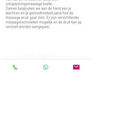
ontspanningsmassage boekt:
Samen bespreken we aan de hand van je
klachten en je gezondheidssituatie hoe de
massage eruit gaat zien. Er zijn verschillende
massagetechnieken mogelijk en de druk kan op
verzoek worden aangepast.
Praktijk informatie
Kanaalpark 157
2321 JW Leiden
Tel / Whatsapp / Signal
06 43 11 60 66
E-mail
info@massage-vitaal.nl
Openingstijden
Di:
08:00u - 22:00u
Wo:
20:00u - 22:00u