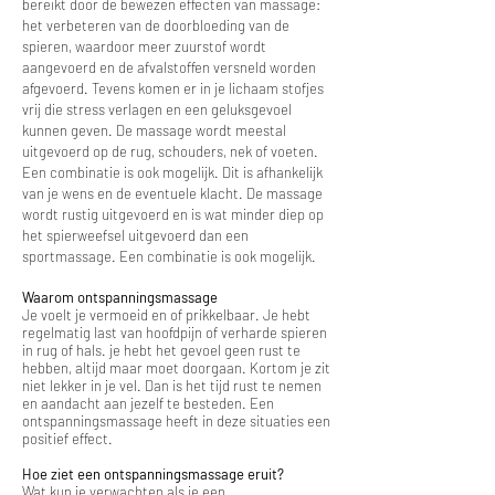
bereikt door de bewezen effecten van massage:
het verbeteren van de doorbloeding van de
spieren, waardoor meer zuurstof wordt
aangevoerd en de afvalstoffen versneld worden
afgevoerd. Tevens komen er in je lichaam stofjes
vrij die stress verlagen en een geluksgevoel
kunnen geven. De massage wordt meestal
uitgevoerd op de rug, schouders, nek of voeten.
Een combinatie is ook mogelijk. Dit is afhankelijk
van je wens en de eventuele klacht. De massage
wordt rustig uitgevoerd en is wat minder diep op
het spierweefsel uitgevoerd dan een
sportmassage. Een combinatie is ook mogelijk.
Waarom ontspanningsmassage
Je voelt je vermoeid en of prikkelbaar. Je hebt
regelmatig last van hoofdpijn of verharde spieren
in rug of hals. je hebt het gevoel geen rust te
hebben, altijd maar moet doorgaan. Kortom je zit
niet lekker in je vel. Dan is het tijd rust te nemen
en aandacht aan jezelf te besteden. Een
ontspanningsmassage heeft in deze situaties een
positief effect.
Hoe ziet een ontspanningsmassage eruit?
Wat kun je verwachten als je een